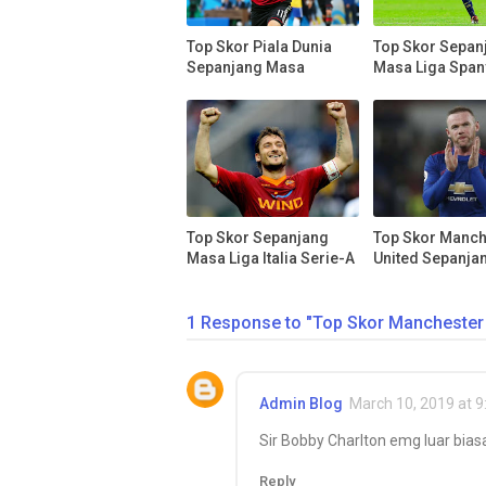
Top Skor Piala Dunia
Top Skor Sepan
Sepanjang Masa
Masa Liga Span
Top Skor Sepanjang
Top Skor Manch
Masa Liga Italia Serie-A
United Sepanja
1 Response to "Top Skor Manchester
Admin Blog
March 10, 2019 at 
Sir Bobby Charlton emg luar bias
Reply