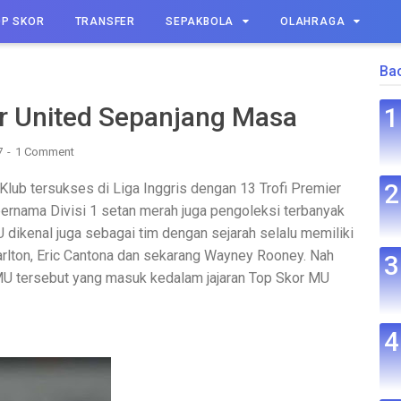
OP SKOR
TRANSFER
SEPAKBOLA
OLAHRAGA
Ba
r United Sepanjang Masa
7
1 Comment
Klub tersukses di Liga Inggris dengan 13 Trofi Premier
 bernama Divisi 1 setan merah juga pengoleksi terbanyak
 dikenal juga sebagai tim dengan sejarah selalu memiliki
harlton, Eric Cantona dan sekarang Wayney Rooney. Nah
t MU tersebut yang masuk kedalam jajaran Top Skor MU