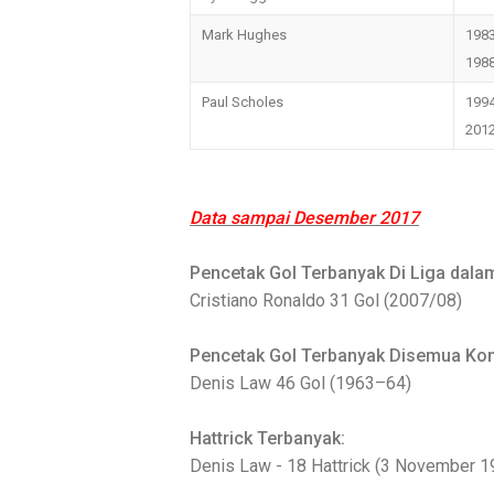
Mark Hughes
198
198
Paul Scholes
199
201
Data sampai Desember 2017
Pencetak Gol Terbanyak Di Liga dal
Cristiano Ronaldo 31 Gol (2007/08)
Pencetak Gol Terbanyak Disemua Ko
Denis Law 46 Gol (1963–64)
Hattrick Terbanyak:
Denis Law - 18 Hattrick (3 November 1