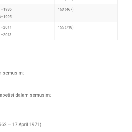
3–1986
163 (467)
8–1995
4–2011
155 (718)
2–2013
am semusim:
mpetisi dalam semusim:
962 – 17 April 1971)