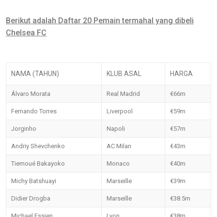
Berikut adalah Daftar 20 Pemain termahal yang dibeli
Chelsea FC
NAMA (TAHUN)
KLUB ASAL
HARGA
Álvaro Morata
Real Madrid
€66m
Fernando Torres
Liverpool
€59m
Jorginho
Napoli
€57m
Andriy Shevchenko
AC Milan
€43m
Tiemoué Bakayoko
Monaco
€40m
Michy Batshuayi
Marseille
€39m
Didier Drogba
Marseille
€38.5m
Michael Essien
Lyon
€38m