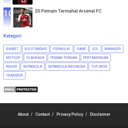
20 Pemain Termahal Arsenal FC
Kategori
BASKET
BULUTANGKIS
FORMULA1
GAME
GOL
MANAGER
MOTOGP
OLAHRAGA
PEMAIN TERBAIK
PERTANDINGAN
REKOR
SEPAKBOLA
SEPAKBOLA INDONESIA
TOP SKOR
TRANSFER
About
Contact
Privacy Policy
Disclaimer