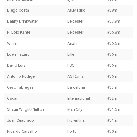
Diego Costa
Atl.Madrid
€38m
Danny Drinkwater
Leicester
€37.9m
N'Golo Kanté
Leicester
€35.8m
Willian
Anzhi
€35.5m
Eden Hazard
Lille
€35m
David Luiz
PSG
€35m
Antonio Rüdiger
AS Roma
€35m
Cesc Fàbregas
Barcelona
€33m
Oscar
Internacional
€32m
Shaun Wright-Phillips
Man City
€31.5m
Juan Cuadrado
Fiorentina
€31m
Ricardo Carvalho
Porto
€30m