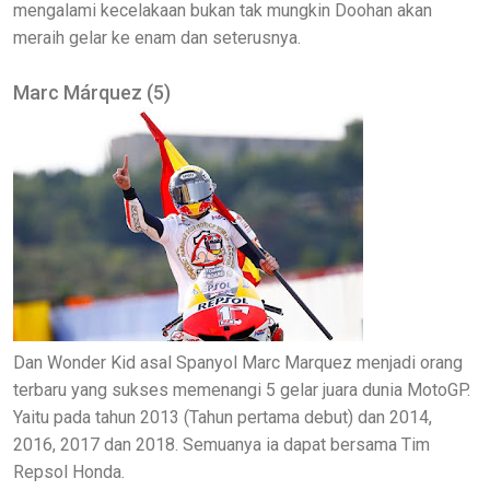
mengalami kecelakaan bukan tak mungkin Doohan akan
meraih gelar ke enam dan seterusnya.
Marc Márquez (5)
Dan Wonder Kid asal Spanyol Marc Marquez menjadi orang
terbaru yang sukses memenangi 5 gelar juara dunia MotoGP.
Yaitu pada tahun 2013 (Tahun pertama debut) dan 2014,
2016, 2017 dan 2018. Semuanya ia dapat bersama Tim
Repsol Honda.