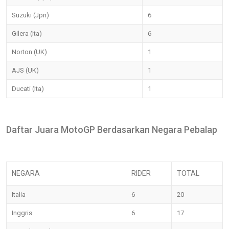
Suzuki (Jpn)
6
Gilera (Ita)
6
Norton (UK)
1
AJS (UK)
1
Ducati (Ita)
1
Daftar Juara MotoGP Berdasarkan Negara Pebalap
NEGARA
RIDER
TOTAL
Italia
6
20
Inggris
6
17