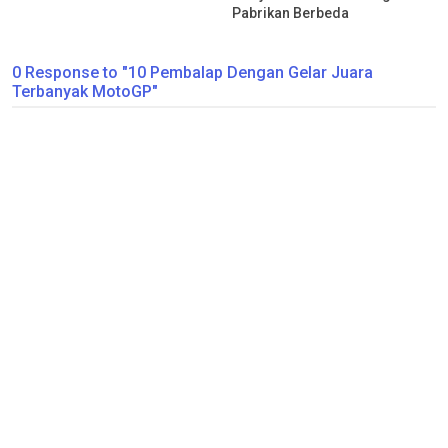
Pabrikan Berbeda
0 Response to "10 Pembalap Dengan Gelar Juara
Terbanyak MotoGP"