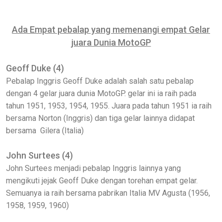
Ada Empat pebalap yang memenangi empat Gelar
juara Dunia MotoGP
Geoff Duke (4)
Pebalap Inggris Geoff Duke adalah salah satu pebalap
dengan 4 gelar juara dunia MotoGP. gelar ini ia raih pada
tahun 1951, 1953, 1954, 1955. Juara pada tahun 1951 ia raih
bersama Norton (Inggris) dan tiga gelar lainnya didapat
bersama Gilera (Italia)
John Surtees (4)
John Surtees menjadi pebalap Inggris lainnya yang
mengikuti jejak Geoff Duke dengan torehan empat gelar.
Semuanya ia raih bersama pabrikan Italia MV Agusta (1956,
1958, 1959, 1960)