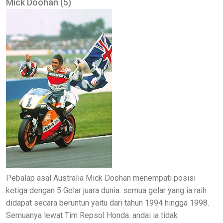
Mick Doohan (5)
Pebalap asal Australia Mick Doohan menempati posisi
ketiga dengan 5 Gelar juara dunia. semua gelar yang ia raih
didapat secara beruntun yaitu dari tahun 1994 hingga 1998.
Semuanya lewat Tim Repsol Honda. andai ia tidak