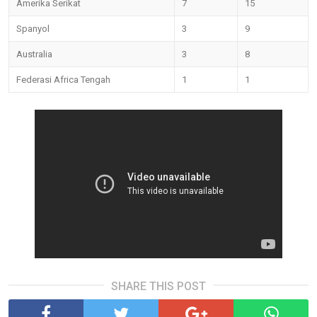
Amerika Serikat
7
15
Spanyol
3
9
Australia
3
8
Federasi Africa Tengah
1
1
SHARE THIS POST