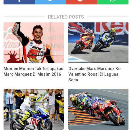
RELATED POSTS
Momen Momen Tak Terlupakan
Overtake Marc Marquez Ke
Marc Marquez Di Musim 2016
Valentino Rossi Di Laguna
Seca